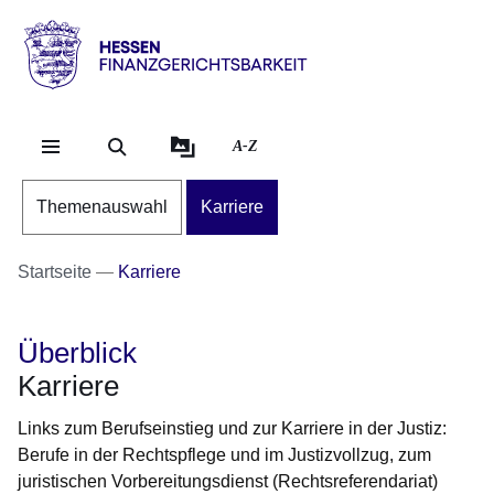
Direkt zum Kopf der S
Direkt zum Inhalt
Direkt zum Fuß der Se
Hessen
-
Finanzgerichtsbarkeit
A-Z
Themenauswahl
Karriere
Startseite
Karriere
Überblick
Karriere
Links zum Berufseinstieg und zur Karriere in der Justiz:
Berufe in der Rechtspflege und im Justizvollzug, zum
juristischen Vorbereitungsdienst (Rechtsreferendariat)