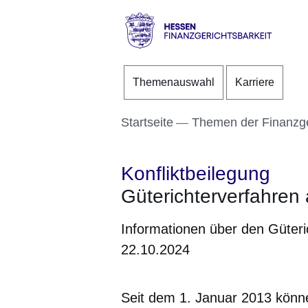
Direkt zum Kopf der S
Direkt zum Inhalt
Direkt zum Fuß der Se
Hessen
-
Themenauswahl
Karriere
Finanzgerichtsbarkeit
Startseite
Themen der Finanzge
Konfliktbeilegung
Güterichterverfahren
Informationen über den Güteric
22.10.2024
Seit dem 1. Januar 2013 könn