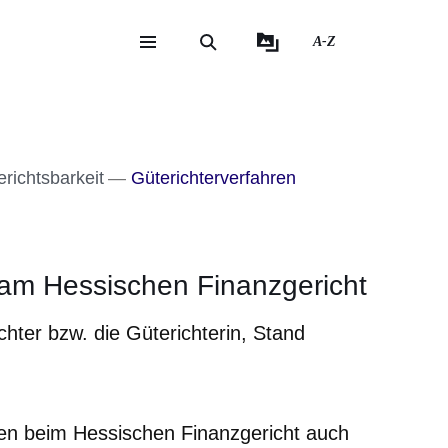
A-Z
eite
ite
richtsbarkeit
Güterichterverfahren
 am Hessischen Finanzgericht
hter bzw. die Güterichterin, Stand
en beim Hessischen Finanzgericht auch