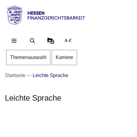
Direkt zum Kopf der Se
Direkt zum Inhalt
Direkt zum Fuß der Sei
Hessen
-
Finanzgerichtsbarkeit
A-Z
Themenauswahl
Karriere
Startseite
Leichte Sprache
Leichte Sprache